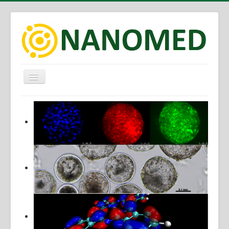
Alternar
Navegação
Sobre
Membros
Objetivos
Metas
Grupos/Linhas de Pesquisa
Publicações
Eventos/Notícias
Contatos