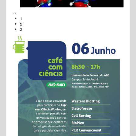
›
‹
1
2
3