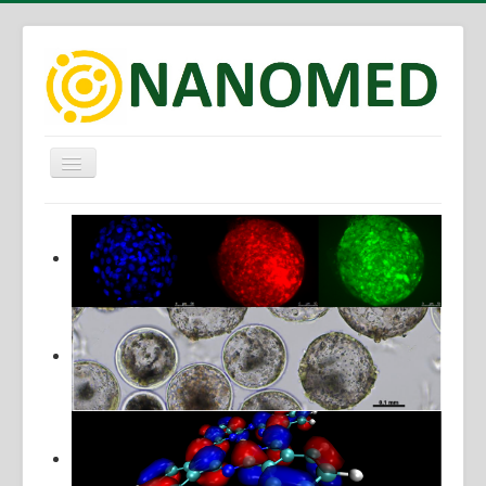
Alternar
Navegação
Sobre
Membros
Objetivos
Metas
Grupos/Linhas de Pesquisa
Publicações
Eventos/Notícias
Contatos